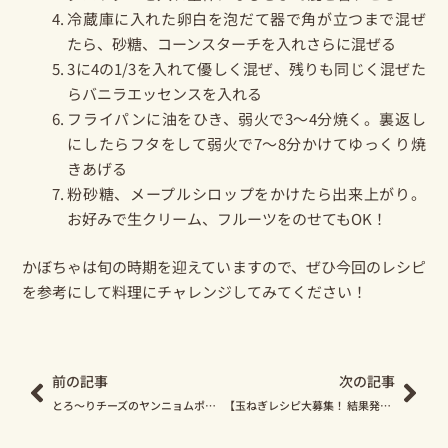
冷蔵庫に入れた卵白を泡だて器で角が立つまで混ぜ
たら、砂糖、コーンスターチを入れさらに混ぜる
3に4の1/3を入れて優しく混ぜ、残りも同じく混ぜた
らバニラエッセンスを入れる
フライパンに油をひき、弱火で3～4分焼く。裏返し
にしたらフタをして弱火で7～8分かけてゆっくり焼
きあげる
粉砂糖、メープルシロップをかけたら出来上がり。
お好みで生クリーム、フルーツをのせてもOK！
かぼちゃは旬の時期を迎えていますので、ぜひ今回のレシピ
を参考にして料理にチャレンジしてみてください！
Prev
Nex
前の記事
次の記事
とろ～りチーズのヤンニョムポテトとチキン
【玉ねぎレシピ大募集！ 結果発表】秋のキャンプ飯を３点ご紹介！ 皆さんも Let’s Try♪