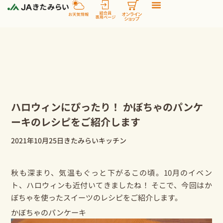
内
容
を
ス
キ
ッ
プ
ハロウィンにぴったり！ かぼちゃのパンケ
ーキのレシピをご紹介します
2021年10月25日
きたみらいキッチン
秋も深まり、気温もぐっと下がるこの頃。10月のイベン
ト、ハロウィンも近付いてきましたね！ そこで、今回は
か
ぼちゃ
を使ったスイーツのレシピをご紹介します。
かぼちゃのパンケーキ