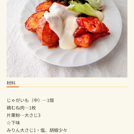
材料
じゃがいも（中）…1個
鶏むね肉…1枚
片栗粉…大さじ3
☆下味
みりん大さじ1・塩、胡椒少々