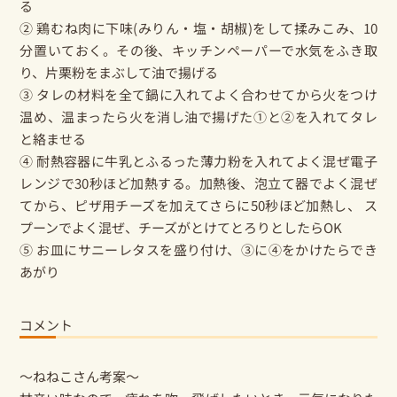
る
② 鶏むね肉に下味(みりん・塩・胡椒)をして揉みこみ、10
分置いておく。その後、キッチンペーパーで水気をふき取
り、片栗粉をまぶして油で揚げる
③ タレの材料を全て鍋に入れてよく合わせてから火をつけ
温め、温まったら火を消し油で揚げた①と②を入れてタレ
と絡ませる
④ 耐熱容器に牛乳とふるった薄力粉を入れてよく混ぜ電子
レンジで30秒ほど加熱する。加熱後、泡立て器でよく混ぜ
てから、ピザ用チーズを加えてさらに50秒ほど加熱し、 ス
プーンでよく混ぜ、チーズがとけてとろりとしたらOK
⑤ お皿にサニーレタスを盛り付け、③に④をかけたらでき
あがり
コメント
～ねねこさん考案～