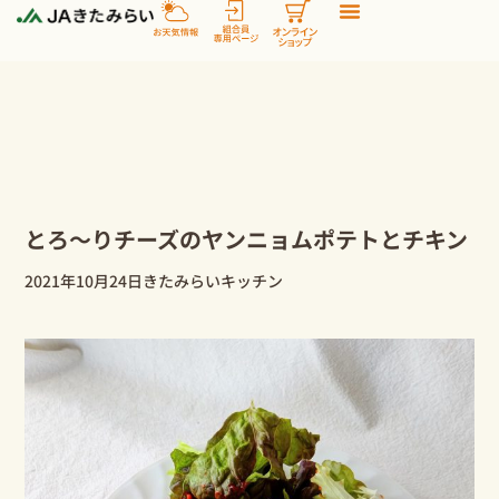
内
容
を
ス
キ
ッ
プ
とろ～りチーズのヤンニョムポテトとチキン
2021年10月24日
きたみらいキッチン