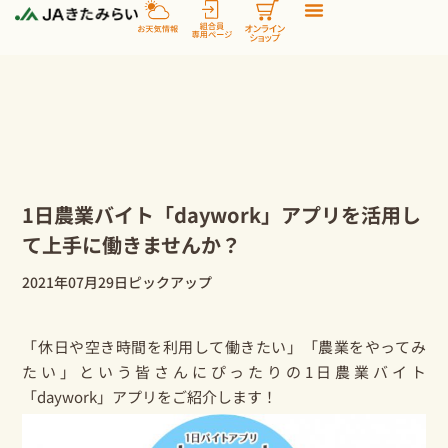
内
容
を
ス
キ
ッ
プ
1日農業バイト「daywork」アプリを活用し
て上手に働きませんか？
2021年07月29日
ピックアップ
「休日や空き時間を利用して働きたい」「農業をやってみ
たい」という皆さんにぴったりの1日農業バイト
「daywork」アプリをご紹介します！