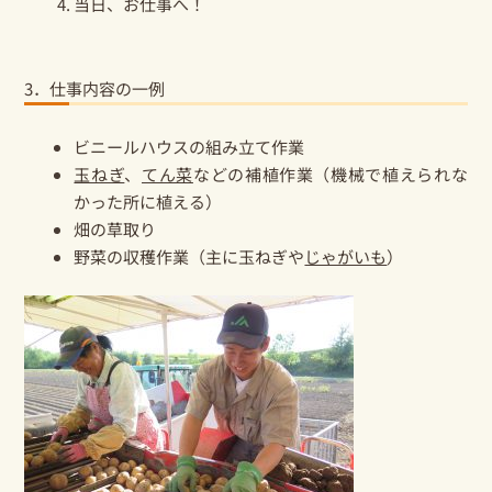
当日、お仕事へ！
3．仕事内容の一例
ビニールハウスの組み立て作業
玉ねぎ
、
てん菜
などの補植作業（機械で植えられな
かった所に植える）
畑の草取り
野菜の収穫作業（主に玉ねぎや
じゃがいも
）