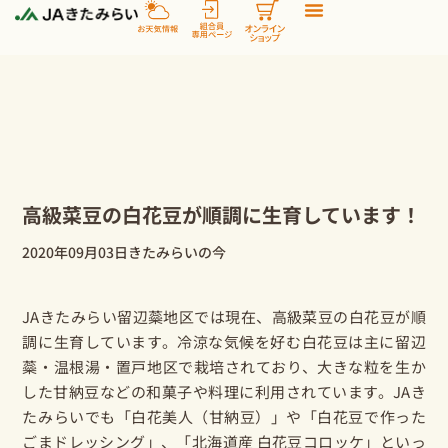
内
容
を
ス
キ
ッ
プ
高級菜豆の白花豆が順調に生育しています！
2020年09月03日
きたみらいの今
JAきたみらい留辺蘂地区では現在、
高級菜豆
の
白花豆
が順
調に生育しています。冷涼な気候を好む白花豆は主に留辺
蘂・温根湯・置戸地区で栽培されており、大きな粒を生か
した甘納豆などの和菓子や料理に利用されています。JAき
たみらいでも「
白花美人（甘納豆）
」や「白花豆で作った
ごまドレッシング」、「
北海道産 白花豆コロッケ
」といっ