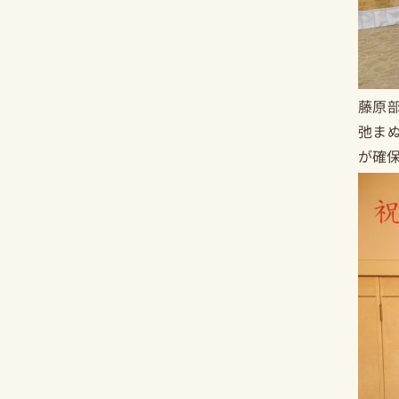
藤原
弛ま
が確