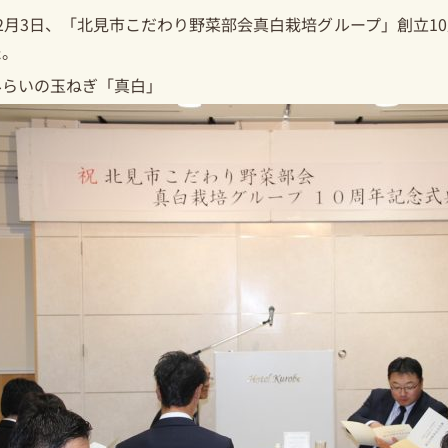
2月3日、「北見市こだわり野菜部会真白栽培グループ」創立1
た。
みらいの玉ねぎ「真白」