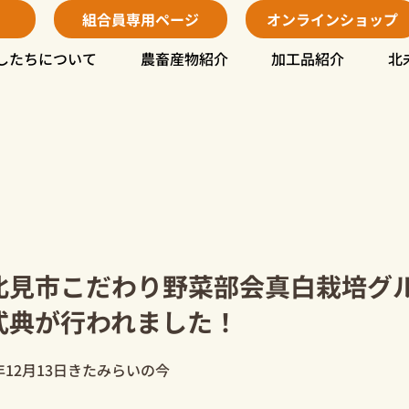
組合員専用ページ
オンラインショップ
したちについて
農畜産物紹介
加工品紹介
北
北見市こだわり野菜部会真白栽培グル
式典が行われました！
年12月13日
きたみらいの今