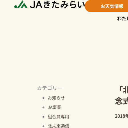
内
お天気情報
容
を
わた
ス
キ
ッ
プ
「
カテゴリー
お知らせ
念
JA事業
2018
組合員専用
北未来通信