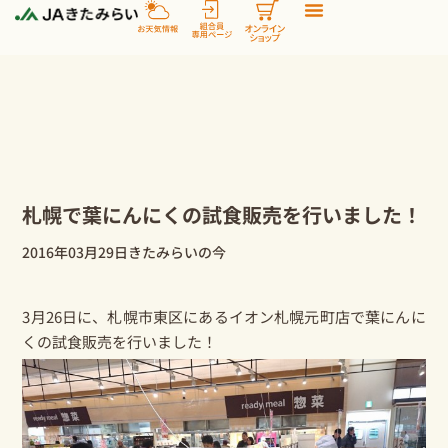
内
容
を
ス
キ
ッ
プ
札幌で葉にんにくの試食販売を行いました！
2016年03月29日
きたみらいの今
3月26日に、札幌市東区にあるイオン札幌元町店で
葉にんに
く
の試食販売を行いました！