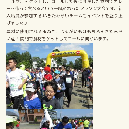
ールウ）をゲットし、ゴールした後に調達した食材でカレ
ーを作って食べるという一風変わったマラソン大会です。新
人職員が参加するJAきたみらいチームもイベントを盛り上
げました♪
具材に使用される
玉ねぎ
、
じゃがいも
はもちろんきたみら
い産！ 関門で食材をゲットしてゴールに向かいます。