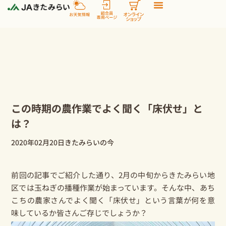
内
容
を
ス
キ
ッ
プ
この時期の農作業でよく聞く「床伏せ」と
は？
2020年02月20日
きたみらいの今
前回の記事
でご紹介した通り、2月の中旬からきたみらい地
区では
玉ねぎ
の播種作業が始まっています。そんな中、あち
こちの農家さんでよく聞く「床伏せ」という言葉が何を意
味しているか皆さんご存じでしょうか？