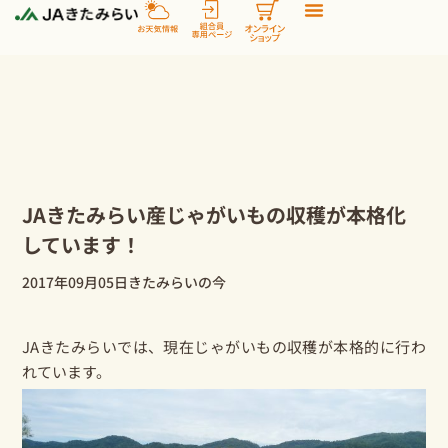
内
容
を
ス
キ
ッ
プ
JAきたみらい産じゃがいもの収穫が本格化
しています！
2017年09月05日
きたみらいの今
JAきたみらいでは、現在
じゃがいも
の収穫が本格的に行わ
れています。