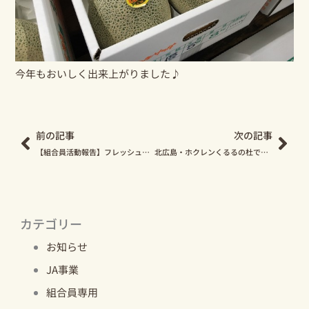
今年もおいしく出来上がりました♪
Prev
Nex
前の記事
次の記事
【組合員活動報告】フレッシュミズが今年度1回目の学習会を行いました
北広島・ホクレンくるるの杜で「給食のコロッケ」と「麦香旨 麦まるごとうどん 平打ち」の試食販売を行います！
カテゴリー
お知らせ
JA事業
組合員専用