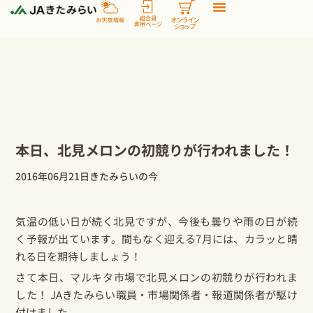
内
容
を
ス
キ
ッ
プ
本日、北見メロンの初競りが行われました！
2016年06月21日
きたみらいの今
気温の低い日が続く北見ですが、今後も曇りや雨の日が続
く予報が出ています。間もなく迎える7月には、カラッと晴
れる日を期待しましょう！
さて本日、マルキタ市場で
北見メロン
の初競りが行われま
した！ JAきたみらい職員・市場関係者・報道関係者が駆け
付けました。