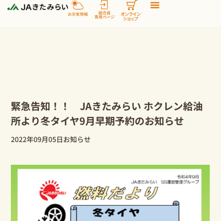
内
容
を
ス
キ
ッ
プ
緊急告知！！ JAきたみらい ホクレン給油
所より冬タイヤ9月早期予約のお知らせ
2022年09月05日
お知らせ