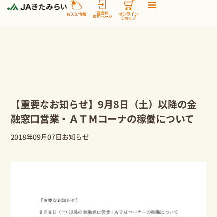
内
容
を
ス
キ
ッ
プ
【重要なお知らせ】9月8日（土）以降の金
融窓口営業・ＡＴＭコーナの稼働について
2018年09月07日
お知らせ