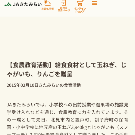
内
容
を
ス
キ
ッ
プ
【食農教育活動】給食食材として玉ねぎ、じ
ゃがいも、りんごを贈呈
2015年02月10日
きたみらいの食育活動
JAきたみらいでは、小学校への出前授業や選果場の施設見
学受け入れなどを通じ、食農教育に力を入れています。そ
の一環として先日、北見市内と置戸町、訓子府町の保育
園・小中学校に地元産の玉ねぎ3,940kgとじゃがいも（スノ
ーマーチ）2,310kgを給食食材として贈りました。この活動