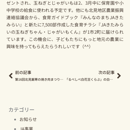
ゼントされ、玉ねぎとじゃがいもは2、3月中に保育園や小
中学校の給食に使われる予定です。他にも北見地区農業振興
連絡協議会から、食育ガイドブック『
みんなのまちJAきた
みらい
』と新たに7,500部作成した食育チラシ『JAきたみら
いの玉ねぎちゃん・じゃがいもくん』が1市2町に届けられ
ています。この機会に、子どもたちにもっと地元の農業に
興味を持ってもらえたらうれしいです（^^）
Prev
Nex
前の記事
次の記事
第16回北見厳寒の焼き肉まつりに行ってきました！
「るべしべ白花豆くらぶ」の白花豆ムースはいかが？
カテゴリー
お知らせ
JA事業