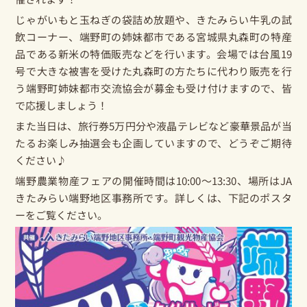
じゃがいも
と
玉ねぎ
の袋詰め放題や、
きたみらい牛乳
の試
飲コーナー、端野町の姉妹都市である宮城県丸森町の特産
品である新米の特価販売などを行います。会場では台風19
号で大きな被害を受けた丸森町の方たちに代わり販売を行
う端野町姉妹都市交流協会が募金も受け付けますので、皆
で応援しましょう！
また当日は、旅行券5万円分や液晶テレビなど豪華景品が当
たるお楽しみ抽選会も企画していますので、どうぞご期待
ください♪
端野農業物産フェアの開催時間は10:00～13:30、場所はJA
きたみらい端野地区事務所です。詳しくは、下記のポスタ
ーをご覧ください。