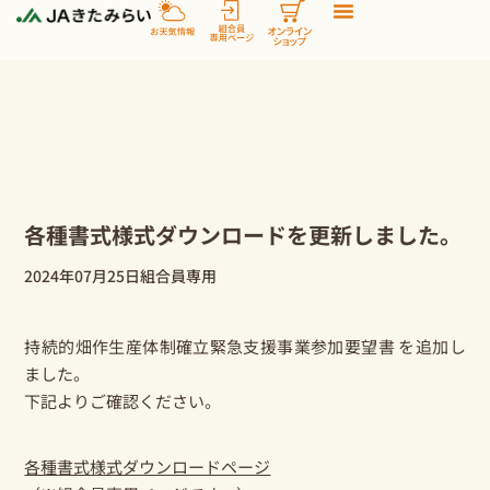
内
容
を
ス
キ
ッ
プ
各種書式様式ダウンロードを更新しました。
2024年07月25日
組合員専用
持続的畑作生産体制確立緊急支援事業参加要望書 を追加し
ました。
下記よりご確認ください。
各種書式様式ダウンロードページ