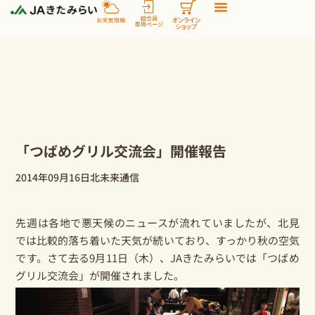
内
容
を
ス
キ
ッ
プ
「つばめグリル交流会」開催報告
2014年09月16日
北未来通信
先週は各地で悪天候のニュースが流れていましたが、北見
では比較的落ち着いた天気が続いており、すっかり秋の空気
です。さて去る9月11日（木）、JAきたみらいでは「つばめ
グリル交流会」が開催されました。