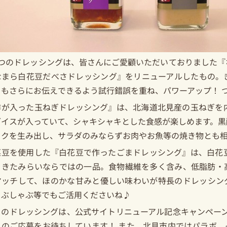
2つのドレッシングは、皆さんにご愛顧いただいておりました『
なまら白花豆だべさドレッシング』をリニューアルしたもの。
りもさらにお伝えできるよう試行錯誤を重ね、パワーアップ！ 
酢が入った玉ねぎドレッシング』は、北海道北見産の玉ねぎを内
ダイスが入っていて、シャキシャキとした食感が楽しめます。黒
コクを生み出し、サラダのみならずお肉やお魚等の焼き物とも
菜豆を使用した『白花豆で作ったごまドレッシング』は、白花豆
・きたみらいならではの一品。食物繊維を多く含み、低脂肪・
マッチして、ほのかな甘みと優しい味わいが特長のドレッシン
ゃぶしゃぶ等でもご活用くださいね♪
らのドレッシングは、公式サイトリニューアル記念キャンペーン
まのご応募をお待ちしています！ また、北見市内ではパラボ、