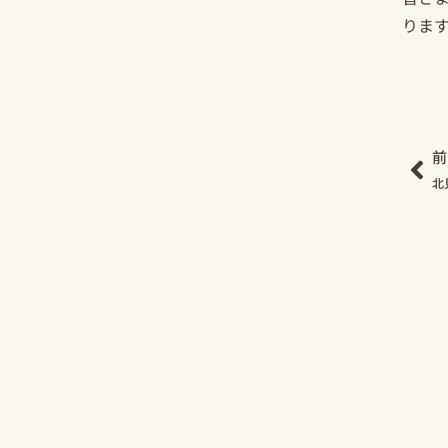
りま
Pr
前
北