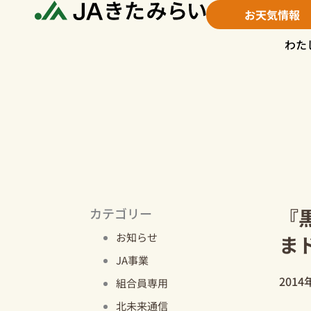
内
お天気情報
容
を
わた
ス
キ
ッ
プ
『
カテゴリー
お知らせ
ま
JA事業
2014
組合員専用
北未来通信