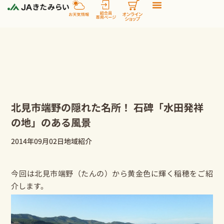
内
容
を
ス
キ
ッ
プ
北見市端野の隠れた名所！ 石碑「水田発祥
の地」のある風景
2014年09月02日
地域紹介
今回は北見市端野（たんの）から黄金色に輝く稲穂をご紹
介します。