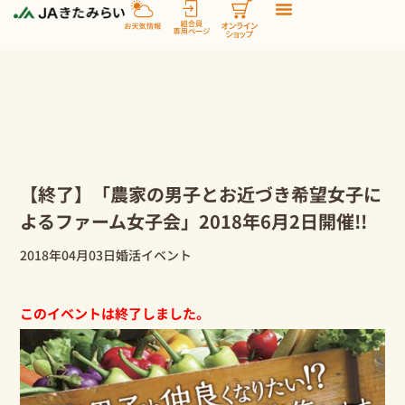
内
容
を
ス
キ
ッ
プ
【終了】「農家の男子とお近づき希望女子に
よるファーム女子会」2018年6月2日開催!!
2018年04月03日
婚活イベント
このイベントは終了しました。