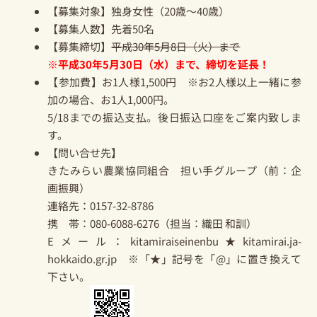
【募集対象】独身女性（20歳～40歳）
【募集人数】先着50名
【募集締切】
平成30年5月8日（火）まで
※平成30年5月30日（水）まで、締切を延長！
【参加費】お1人様1,500円 ※お2人様以上一緒に参
加の場合、お1人1,000円。
5/18までの振込支払。後日振込口座をご案内致しま
す。
【問い合せ先】
きたみらい農業協同組合 担い手グループ（前：企
画振興）
連絡先：0157-32-8786
携 帯：080-6088-6276（担当：織田 和訓）
Eメール：kitamiraiseinenbu★kitamirai.ja-
hokkaido.gr.jp ※「★」記号を「@」に置き換えて
下さい。