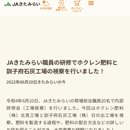
内
容
を
ス
キ
ッ
プ
JAきたみらい職員の研修でホクレン肥料と
訓子府石灰工場の視察を行いました！
2022年06月20日
きたみらいの今
令和4年6月10日、JAきたみらいの現場担当職員20名で内部
研修会（工場視察）を行いました。今回はホクレン肥料
（株）北見工場と訓子府石灰工場（株）日の出工場を視
察。肥料を製造する過程や、肥料の配合方法などの詳しい
お話を伺うことができ、大変貴重な経験になりました！