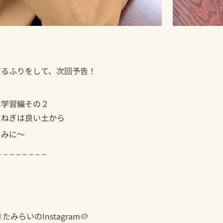
するふりをして、次回予告！
は学習編その２
玉ねぎは良い土から
しみに〜
_ _ _ _ _ _ _ _
きたみらいのInstagram
🥔