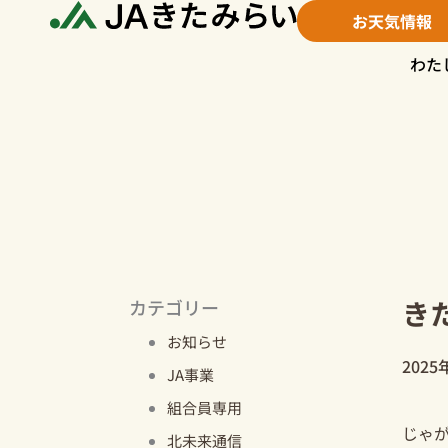
内
お天気情報
容
を
わた
ス
キ
ッ
プ
き
カテゴリー
お知らせ
2025
JA事業
組合員専用
じゃ
北未来通信