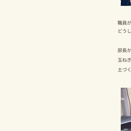
職員
どう
部長
玉ね
土づ