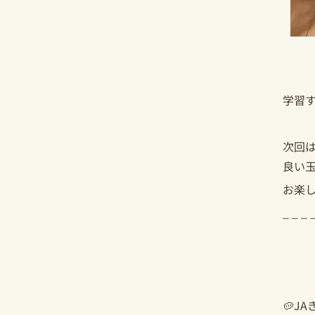
学習
次回
良い
お楽
_ _ _ 
🥔
JA