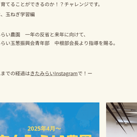
く育てることができるのか！？チャレンジです。
は、玉ねぎ学習編
みらい農園 一年の反省と来年に向けて、
みらい玉葱振興会青年部 中根部会長より指導を賜る。
れまでの経過は
きたみらいInstagram
で！ー