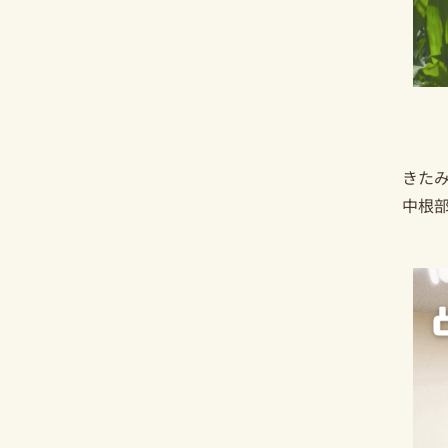
きた
中根