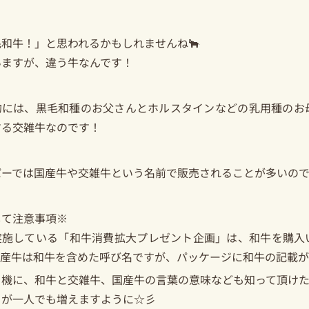
和牛！」と思われるかもしれませんね🐂
いますが、違う牛なんです！
的には、黒毛和種のお父さんとホルスタインなどの乳用種のお
する交雑牛なのです！
パーでは国産牛や交雑牛という名前で販売されることが多いの
して注意事項※
実施している「和牛消費拡大プレゼント企画」は、和牛を購入
国産牛は和牛を含めた呼び名ですが、パッケージに和牛の記載
を機に、和牛と交雑牛、国産牛の言葉の意味なども知って頂け
きが一人でも増えますように☆彡