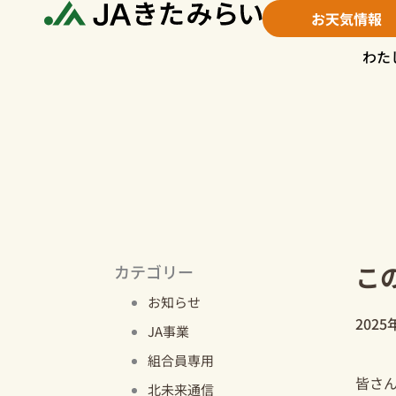
内
お天気情報
容
を
わた
ス
キ
ッ
プ
こ
カテゴリー
お知らせ
2025
JA事業
組合員専用
皆さ
北未来通信