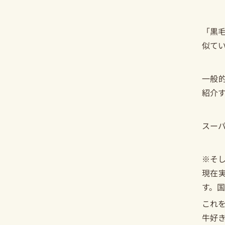
「黒毛
似て
一般
紹介
スー
※そ
現在
す。
これ
牛好