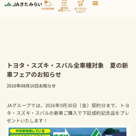
内
容
を
ス
キ
ッ
プ
トヨタ・スズキ・スバル全車種対象 夏の新
車フェアのお知らせ
2016年08月10日
お知らせ
JAグループでは、2016年9月30日（金）契約分まで、トヨ
タ・スズキ・スバルの新車ご購入で下記成約記念品をプレ
ゼントいたします！