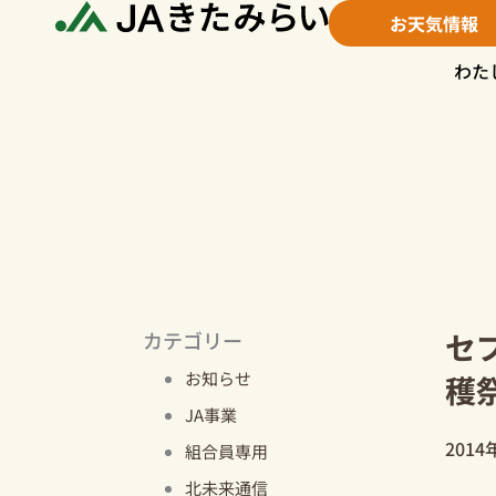
内
お天気情報
容
を
わた
ス
キ
ッ
プ
セ
カテゴリー
お知らせ
穫
JA事業
2014
組合員専用
北未来通信