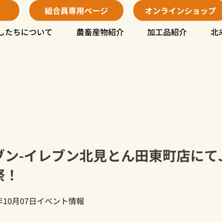
組合員専用ページ
オンラインショップ
したちについて
農畜産物紹介
加工品紹介
北
ブン-イレブン北見とん田東町店にて
祭！
年10月07日
イベント情報