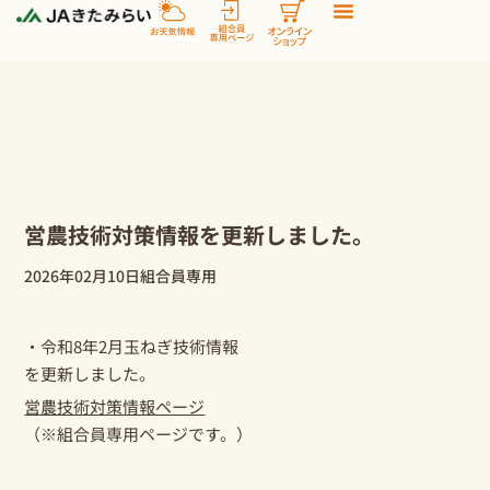
内
容
を
ス
キ
ッ
プ
営農技術対策情報を更新しました。
2026年02月10日
組合員専用
・令和8年2月玉ねぎ技術情報
を更新しました。
営農技術対策情報ページ
（※組合員専用ページです。）