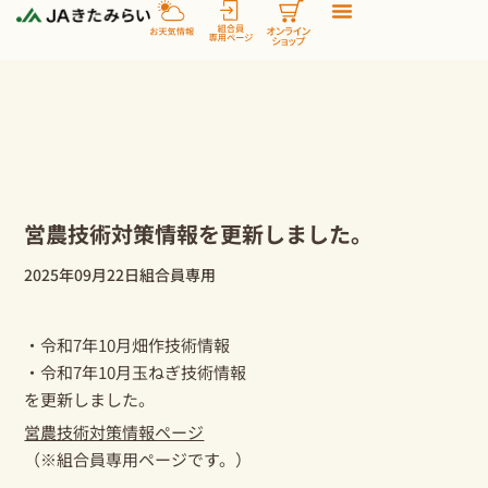
内
容
を
ス
キ
ッ
プ
営農技術対策情報を更新しました。
2025年09月22日
組合員専用
・令和7年10月畑作技術情報
・令和7年10月玉ねぎ技術情報
を更新しました。
営農技術対策情報ページ
（※組合員専用ページです。）