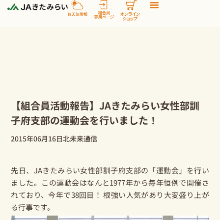
内
容
を
ス
キ
ッ
プ
【組合員活動報告】JAきたみらい女性部訓
子府支部の運動会を行いました！
2015年06月16日
北未来通信
先日、JAきたみらい女性部訓子府支部の「運動会」を行い
ました。この運動会はなんと1977年から毎年恒例で開催さ
れており、今年で38回目！ 根強い人気があり大変盛り上が
る行事です。