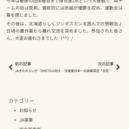
今年は最後の団体種目まで得点差2点という大接戦で、両チ
ームの目は真剣。最終的には赤組が優勝を収め、運動会は
幕を閉じました。
その後は、北海道らしくジンギスカンを囲んでの懇親会♪
日頃の農作業から離れ交流を深めました。参加された皆さ
ん、大変お疲れさまでした（^^）/
Prev
Nex
前の記事
次の記事
JAきたみらいが「OKETO GREEN FESTIVAL」のフードコーナーに出店します！
生産量日本一の高級菜豆「白花豆」、栽培に欠かせない作業とは？
カテゴリー
お知らせ
JA事業