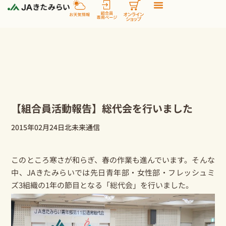
内
容
を
ス
キ
ッ
プ
【組合員活動報告】総代会を行いました
2015年02月24日
北未来通信
このところ寒さが和らぎ、春の作業も進んでいます。そんな
中、JAきたみらいでは先日青年部・女性部・フレッシュミ
ズ3組織の1年の節目となる「総代会」を行いました。