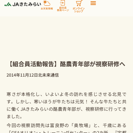
内
容
を
ス
キ
ッ
プ
【組合員活動報告】酪農青年部が視察研修へ
2014年11月12日
北未来通信
寒さが本格化し、いよいよ冬の訪れを感じさせる北見で
す。しかし、寒いほうが牛たちは元気！ そんな牛たちと共
に働くJAきたみらいの酪農青年部が、視察研修に行ってき
ました。
今回の視察訪問先は富良野の「奥牧場」と、千歳にある
「GEAオリオン・トレーニングセンター」の2カ所。『宇都