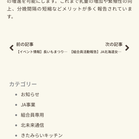
の増進を可能にします。これまで乳量の増加や繁殖性の向
上、分娩間隔の短縮などメリットが多く報告されていま
す。
Prev
Nex
前の記事
次の記事
【イベント情報】長いもまつり＆収穫感謝祭、11月16日開催！
【組合員活動報告】JA北海道女性リーダー研修会・北海道家の光大会に参加しました！
カテゴリー
お知らせ
JA事業
組合員専用
北未来通信
きたみらいキッチン