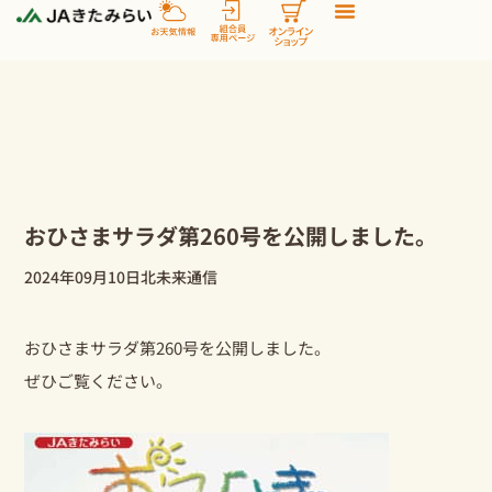
内
容
を
ス
キ
ッ
プ
おひさまサラダ第260号を公開しました。
2024年09月10日
北未来通信
おひさまサラダ第260号を公開しました。
ぜひご覧ください。