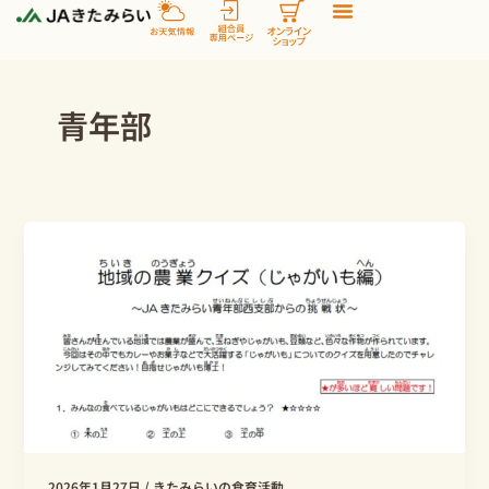
内
容
を
ス
青年部
キ
ッ
プ
2026年1月27日
/
きたみらいの食育活動