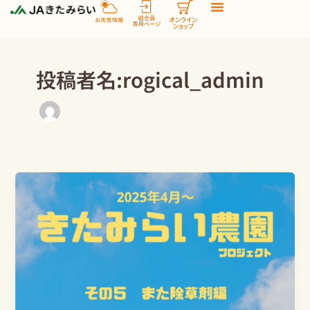
内
容
を
ス
投稿者名:rogical_admin
キ
ッ
プ