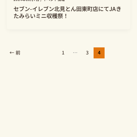
セブン-イレブン北見とん田東町店にてJAき
たみらいミニ収穫祭！
←
前
1
…
3
4