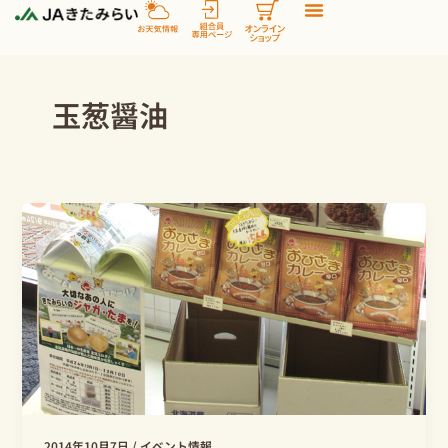
内
容
を
ス
玉葱醤油
キ
ッ
プ
2014年10月7日
/
イベント情報