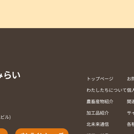
トップページ
お
わたしたちについて
個
農畜産物紹介
関
加工品紹介
サ
Aビル)
北未来通信
各