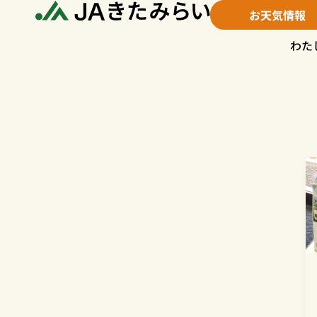
内
お天気情報
容
を
わた
ス
キ
ッ
プ