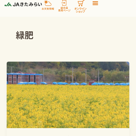
内
容
を
ス
緑肥
キ
ッ
プ