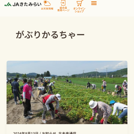
内
容
を
ス
がぶりかるちゃー
キ
ッ
プ
2024年8月13日
/
お知らせ
,
北未来通信