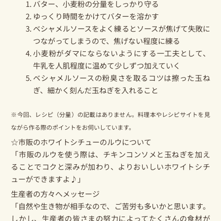
バター、小麦粉の分量をしっかり守る
ゆっくり時間をかけてバターを溶かす
ベシャメルソースをよく練るとソースが焦げて失敗に
つながってしまうので、焦げない程度に練る
小麦粉がダマにならないようにする一工夫として、
牛乳を人肌程度に温めて少しずつ加えていく
ベシャメルソースの粉臭さを取るコツは擦った玉ね
ぎ、細かく刻んだ玉ねぎを入れること
※今回、レシピ（分量）の記載はありません。料理本やレシピサイトを見
ながら作る際のポイントをお伺いしています。
☆市販のホワイトシチューのルウについて
「市販のルウを使う際は、チキンコンソメと玉ねぎを加え
ることでコクと深みが加わり、よりおいしいホワイトシチ
ューができますよ♪」
生産者の方々へメッセージ
「自然や生き物が相手なので、ご苦労も多いかと思います。
しかし、生産者の皆さまの努力によってたくさんの食材が