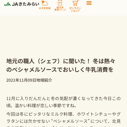
内
容
を
ス
キ
ッ
プ
地元の職人（シェフ）に聞いた！ 冬は熱々
のベシャメルソースでおいしく牛乳消費を
2021年11月09日
地域紹介
11月に入りだんだんと冬の気配が濃くなってきた今日この
頃。温かい料理が恋しい季節ですね。
今回は冬にピッタリなミルク料理、ホワイトシチューやグ
ラタンには欠かせない “ベシャメルソース” について、北見