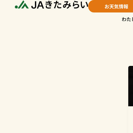
内
お天気情報
容
を
わた
ス
キ
ッ
プ