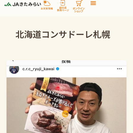
内
容
を
ス
北海道コンサドーレ札幌
キ
ッ
プ