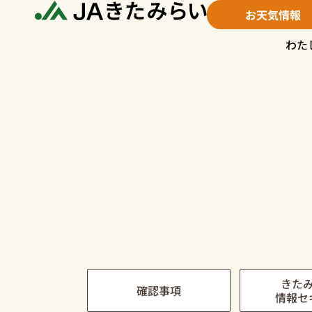
内
お天気情報
容
を
わた
ス
キ
ッ
プ
きた
確認事項
情報セ