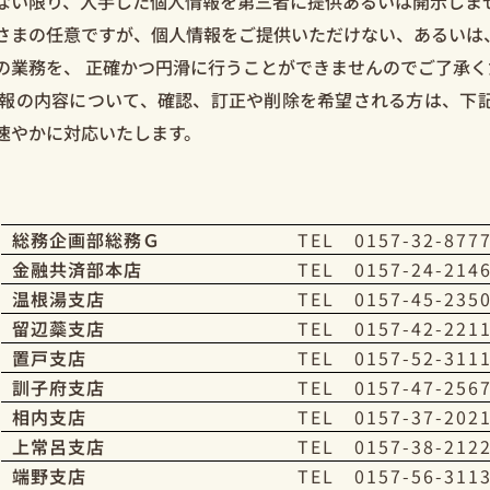
ない限り、入手した個人情報を第三者に提供あるいは開示しま
さまの任意ですが、個人情報をご提供いただけない、あるいは
の業務を、 正確かつ円滑に行うことができませんのでご了承く
報の内容について、確認、訂正や削除を希望される方は、下
速やかに対応いたします。
総務企画部総務Ｇ
TEL 0157-32-877
金融共済部本店
TEL 0157-24-214
温根湯支店
TEL 0157-45-235
留辺蘂支店
TEL 0157-42-221
置戸支店
TEL 0157-52-311
訓子府支店
TEL 0157-47-256
相内支店
TEL 0157-37-202
上常呂支店
TEL 0157-38-212
端野支店
TEL 0157-56-311